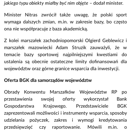
jakiego typu obiekty miałby być nim objęte
– dodał minister.
Minister Nitras zwrócił także uwagę, że polski sport
wymaga dalszych zmian, m.in. w zakresie bazy, bo często
ona nie współpracuje z baza akademicką.
Z kolei marszałek zachodniopomorski Olgierd Geblewicz i
marszałek mazowiecki Adam Struzik zauważyli, że w
temacie bazy sportowej najpilniejszymi kwestiami do
ustalenia są obecnie ostateczne limity dofinansowań dla
województw oraz górne granice wsparcia dla inwestycji.
Oferta BGK dla samorządów województw
Obrady Konwentu Marszałków Województw RP po
przestawienia swojej oferty wykorzystał Bank
Gospodarstwa Krajowego. Przedstawiciele BGK
zaprezentowali możliwości i instrumenty wsparcia, sposoby
udzielania pożyczek, zakres i wymogi kredytowania
przedsięwzięć czy raportowanie. Mówili m.in. o