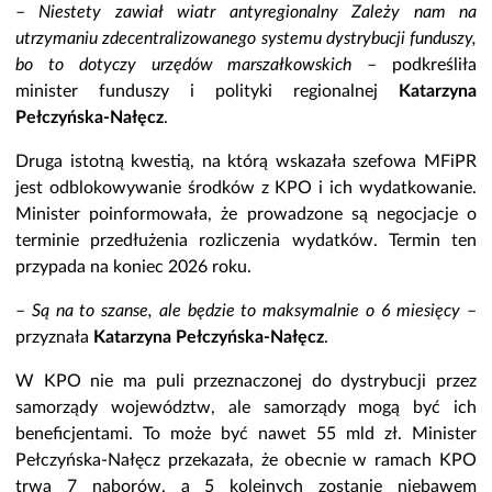
–
Niestety zawiał wiatr antyregionalny Zależy nam na
utrzymaniu zdecentralizowanego systemu dystrybucji funduszy,
bo to dotyczy urzędów marszałkowskich
– podkreśliła
minister funduszy i polityki regionalnej
Katarzyna
Pełczyńska-Nałęcz
.
Druga istotną kwestią, na którą wskazała szefowa MFiPR
jest odblokowywanie środków z KPO i ich wydatkowanie.
Minister poinformowała, że prowadzone są negocjacje o
terminie przedłużenia rozliczenia wydatków. Termin ten
przypada na koniec 2026 roku.
–
Są na to szanse, ale będzie to maksymalnie o 6 miesięcy
–
przyznała
Katarzyna Pełczyńska-Nałęcz
.
W KPO nie ma puli przeznaczonej do dystrybucji przez
samorządy województw, ale samorządy mogą być ich
beneficjentami. To może być nawet 55 mld zł. Minister
Pełczyńska-Nałęcz przekazała, że obecnie w ramach KPO
trwa 7 naborów, a 5 kolejnych zostanie niebawem