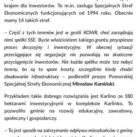
krajem dla inwestorów. To m.in. zasługa Specjalnych Stref
Ekonomicznych funkcjonujących od 1994 roku. Obecnie
mamy 14 takich stref.
–
Część z tych terenów jest w gestii KOWR, choć zarządzają
nimi spółki SSE. Bycie właścicielem takiego gruntu przyspiesza
proces decyzyjny i inwestycyjny. W obecnej sytuacji
przeciągające się negocjacje nie pozwalają na skuteczne
przyciągnięcie inwestorów. Nie każda spółka może tez nabyć
tereny, bo są to spore koszty, szczególnie kiedy chodzi
zbudowanie infrastruktury
– podkreślił prezes Pomorskiej
Specjalnej Strefy Ekonomicznej
Mirosław Kamiński
.
Przykładem takie dobrego rozwiązania jest Karlino ze 180
hektarami inwestycyjnymi w kompleksie Karlinko. To
pozwoliło gminie na rozwój edukacyjny, zawodowy,
społeczny i gospodarczy.
–
To jest sposób na zatrzymanie odpływu mieszkańców z gminy