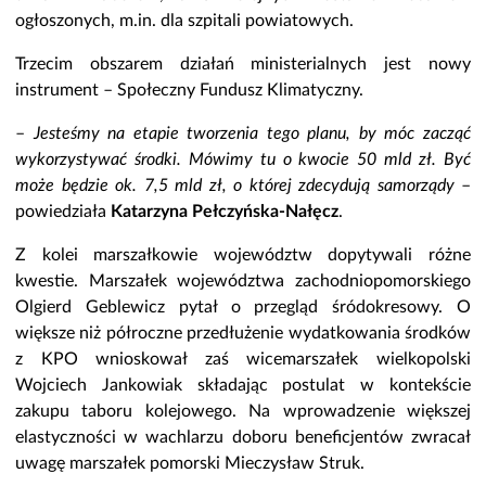
ogłoszonych, m.in. dla szpitali powiatowych.
Trzecim obszarem działań ministerialnych jest nowy
instrument – Społeczny Fundusz Klimatyczny.
–
Jesteśmy na etapie tworzenia tego planu, by móc zacząć
wykorzystywać środki. Mówimy tu o kwocie 50 mld zł. Być
może będzie ok. 7,5 mld zł, o której zdecydują samorządy
–
powiedziała
Katarzyna Pełczyńska-Nałęcz
.
Z kolei marszałkowie województw dopytywali różne
kwestie. Marszałek województwa zachodniopomorskiego
Olgierd Geblewicz pytał o przegląd śródokresowy. O
większe niż półroczne przedłużenie wydatkowania środków
z KPO wnioskował zaś wicemarszałek wielkopolski
Wojciech Jankowiak składając postulat w kontekście
zakupu taboru kolejowego. Na wprowadzenie większej
elastyczności w wachlarzu doboru beneficjentów zwracał
uwagę marszałek pomorski Mieczysław Struk.