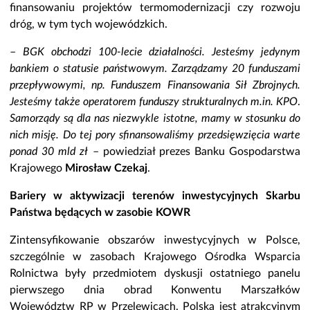
finansowaniu projektów termomodernizacji czy rozwoju
dróg, w tym tych wojewódzkich.
–
BGK obchodzi 100-lecie działalności. Jesteśmy jedynym
bankiem o statusie państwowym. Zarządzamy 20 funduszami
przepływowymi, np. Funduszem Finansowania Sił Zbrojnych.
Jesteśmy także operatorem funduszy strukturalnych m.in. KPO
.
Samorządy są dla nas niezwykle istotne, mamy w stosunku do
nich misję. Do tej pory sfinansowaliśmy przedsięwzięcia warte
ponad 30 mld zł
– powiedział prezes Banku Gospodarstwa
Krajowego
Mirosław Czekaj
.
Bariery w aktywizacji terenów inwestycyjnych Skarbu
Państwa będących w zasobie KOWR
Zintensyfikowanie obszarów inwestycyjnych w Polsce,
szczególnie w zasobach Krajowego Ośrodka Wsparcia
Rolnictwa były przedmiotem dyskusji ostatniego panelu
pierwszego dnia obrad Konwentu Marszałków
Województw RP w Przelewicach. Polska jest atrakcyjnym