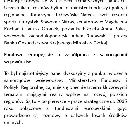
dyskusje toczyły się w czterech tematycznych panelach.
Uczestnikami rozmów byli m.in. minister funduszy i polityki
regionalnej Katarzyna Pełczyńska-Nałęcz, szef resortu
sportu i turystyki Sławomir Nitras, senatorowie: Magdalena
Kochan i Janusz Gromek, posłanka Elżbieta Anna Polak,
wojewoda zachodniopomorski Adam Rudawski i prezes
Banku Gospodarstwa Krajowego Mirosław Czekaj.
Fundusze europejskie a współpraca z samorządami
województw
To był najistotniejszy panel dyskusyjny z punktu widzenia
samorządów województw. Ministerstwo Funduszy i
Polityki Regionalnej zajmuje się obecnie trzema kluczowymi
tematami mającymi realny wpływ na rozwój polskich
regionów. Są to – po pierwsze – prace strategiczne do 2035
roku połączone z funduszami europejskimi, gdyż
prowadzone są rozmowy o dalszych losach środków
unijnych.