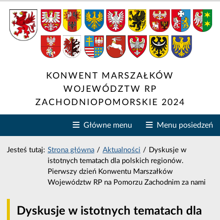
Konwent Marszałków Wojewód
KONWENT MARSZAŁKÓW
WOJEWÓDZTW RP
ZACHODNIOPOMORSKIE 2024
Zwiń lub rozwiń główne
Z
Główne menu
Menu posiedzeń
Jesteś tutaj:
Strona główna
/
Aktualności
/
Dyskusje w
istotnych tematach dla polskich regionów.
Pierwszy dzień Konwentu Marszałków
Województw RP na Pomorzu Zachodnim za nami
Dyskusje w istotnych tematach dla