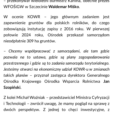
– przekonywał wieloletni burmistrz Karlina, obecnie prezes
WFOŚiGW w Szczecinie
Waldemar Miśko
.
W ocenie KOWR – jego głównym zadaniem jest
zapewnienie gruntów dla polskich rolników, do czego
zobowiązują instytucję zapisy z 2016 roku. W pierwszej
połowie 2024 roku, Ośrodek przekazał samorządom
nieodpłatnie 309 ha gruntów.
–
Chcemy współpracować z samorządami, ale tam gdzie
pozwala na to ustawa, gdzie są plany zagospodarowania
przestrzennego i gdzie są to zadania samorządu terytorialnego.
Jesteśmy otwarci na ekonomiczny udział KOWR-u w zmianach
takich planów
– przyznał zastępca dyrektora Generalnego
Ośrodka Krajowego Ośrodka Wsparcia Rolnictwa
Jan
Szopiński
.
Z kolei Michał Woźniak – przedstawiciel Ministra Cyfryzacji
i Technologii – zwrócił uwagę, że mamy pogląd na sprawę z
dwóch perspektyw. Z jednej to chęci inwestycyjne, z