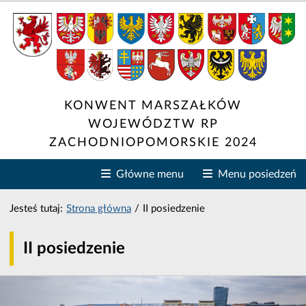
Konwent Marszałków Wojewód
KONWENT MARSZAŁKÓW
WOJEWÓDZTW RP
ZACHODNIOPOMORSKIE 2024
Zwiń lub rozwiń główne
Z
Główne menu
Menu posiedzeń
Jesteś tutaj:
Strona główna
/
II posiedzenie
II posiedzenie